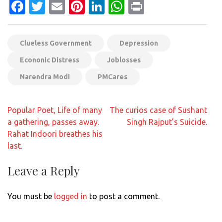
Facebook
Twitter
Email
Pinterest
LinkedIn
WhatsApp
Print
Clueless Government
Depression
Econonic Distress
Joblosses
Narendra Modi
PMCares
Post
Popular Poet, Life of many
The curios case of Sushant
navigation
a gathering, passes away.
Singh Rajput’s Suicide.
Rahat Indoori breathes his
last.
Leave a Reply
You must be
logged in
to post a comment.