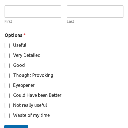
m
e
O
p
First
Last
t
i
Options
*
o
n
Useful
s
Very Detailed
Good
Thought Provoking
Eyeopener
Could Have been Better
Not really useful
Waste of my time